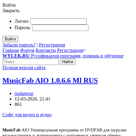
Войти
Закрыть
Логин:
Пароль:
Войти
Забыли пароль?
|
Регистрация
Главная
Форум
Контакты
Регистрация
>
WYLEK.RU
Русификация программ, помощь и обучение
Найти
Полная версия сайта
MusicFab AIO 1.0.6.6 Ml RUS
ruslangxp
12-03-2026, 21:41
861
Софт для видео и аудио
MusicFab
AIO Универсальная программа от DVDFAB для загрузки
музыки/лирики и аудиоконтента с популярных сервисов обмена