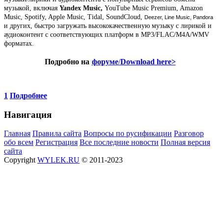
музыкой, включая
Yandex Music,
YouTube Music Premium, Amazon
Music, Spotify, Apple Music, Tidal, SoundCloud,
Deezer, Line Music, Pandora
и других, быстро загружать высококачественную музыку с лирикой и
аудиоконтент с соответствующих платформ в MP3/FLAC/M4A/WMV
форматах.
Подробно на
форуме
/
Download here>
1
Подробнее
Навигация
Главная
Правила сайта
Вопросы по русификации
Разговор
обо всем
Регистрация
Все последние новости
Полная версия
сайта
Copyright
WYLEK.RU
© 2011-2023