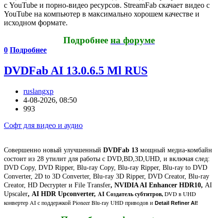
с YouTube и порно-видео ресурсов. StreamFab скачает видео с
YouTube на компьютер в максимально хорошем качестве и
исходном формате.
Подробнее
на форуме
0
Подробнее
DVDFab AI 13.0.6.5 Ml RUS
ruslangxp
4-08-2026, 08:50
993
Софт для видео и аудио
Cовершенно новый улучшенный
DVDFab 13
мощный медиа-комбайн
состоит из 28 утилит для работы с DVD,BD,3D,UHD, и включая след:
DVD Copy, DVD Ripper, Blu-ray Copy, Blu-ray Ripper, Blu-ray to DVD
Converter, 2D to 3D Converter, Blu-ray 3D Ripper, DVD Creator, Blu-ray
Creator, HD Decrypter и File Transfer
, NVIDIA AI Enhancer HDR10,
AI
AI Создатель субтитров,
DVD в UHD
Upscaler
,
AI HDR Upconverter,
конвертер AI с поддержкой Pioneer Blu-ray UHD приводов и
Detail Refiner AI
!