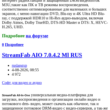
интернет радиостанции и защищённый DRM-видеопоток
M3U,такие как ПК и ТВ режимы воспроизведения,
соответственно оптимизированные для маленьких и больших
экранов, c меню навигации DVD, Blu-ray и 4K Ultra HD Blu-
ray, с поддержкой HDR10 и Hi-Res аудио-выводом, включая
Dolby Atmos, Dolby TrueHD, DTS-HD Master и DTS: X, HEVC-
H.265, UHD.
Подробнее
на форуме
0
Подробнее
StreamFab AIO 7.0.4.2 Ml RUS
ruslangxp
4-08-2026, 08:55
4 972
Софт для видео и аудио
универсальная медиа-платформа для
StreamFab All-In-One
загрузки, воспроизведения и организации онлайн видео и
потокового drm- видео, может скачать как обычное, так и
защищенное потоковое DRM-видео с видео-серверов, а так-же