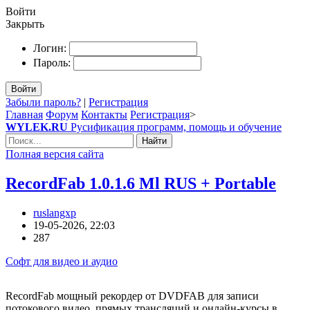
Войти
Закрыть
Логин:
Пароль:
Войти
Забыли пароль?
|
Регистрация
Главная
Форум
Контакты
Регистрация
>
WYLEK.RU
Русификация программ, помощь и обучение
Найти
Полная версия сайта
RecordFab 1.0.1.6 Ml RUS + Portable
ruslangxp
19-05-2026, 22:03
287
Софт для видео и аудио
RecordFab мощный рекордер от DVDFAB для записи
потокового видео, прямых трансляций и онлайн-курсы в