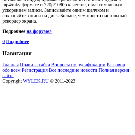
mp4/mkv формате и 720p/1080p качестве, c максимальным
ускорением записи. Записывайте одним щелчком и
сохраняйте записи на диск. Больше, чем просто настольный
рекордер экрана.
Подробнее
на форуме>
0
Подробнее
Навигация
Главная
Правила сайта
Вопросы по русификации
Разговор
обо всем
Регистрация
Все последние новости
Полная версия
сайта
Copyright
WYLEK.RU
© 2011-2023