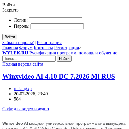
Войти
Закрыть
Логин:
Пароль:
Войти
Забыли пароль?
|
Регистрация
Главная
Форум
Контакты
Регистрация
>
WYLEK.RU
Русификация программ, помощь и обучение
Найти
Полная версия сайта
Winxvideo AI 4.10 DC 7.2026 Ml RUS
ruslangxp
20-07-2026, 23:49
584
Софт для видео и аудио
Winxvideo AI
мощная универсальная программа она выпущена
на замену WinX HD Video Converter Deluxe, включает 3 модуля