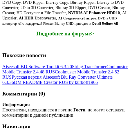
DVD Copy, DVD Ripper, Blu-ray Copy, Blu-ray Ripper, Blu-ray to DVD
Converter, 2D to 3D Converter, Blu-ray 3D Ripper, DVD Creator, Blu-ray
Creator, HD Decrypter и File Transfer
, NVIDIA AI Enhancer HDR10,
AI
AI Создатель субтитров,
DVD в UHD
Upscaler
,
AI HDR Upconverter,
конвертер AI с поддержкой Pioneer Blu-ray UHD приводов и
Detail Refiner AI
!
Подробнее на
форуме>
Похожие новости
Aiseesoft BD Software Toolkit 6.3.20
String Transformer
Coolmuster
Mobile Transfer 2.4.48 RUS
Coolmuster Mobile Transfer 2.4.52
RUS
Русская версия Aiseesoft Blu Ray Converter Ultimate
6.3.36
DM README Creator RUS by kurkoff1965
Комментарии (0)
Информация
Посетители, находящиеся в группе
Гости
, не могут оставлять
комментарии к данной публикации.
Навигация