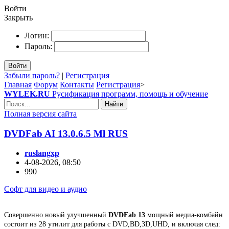
Войти
Закрыть
Логин:
Пароль:
Войти
Забыли пароль?
|
Регистрация
Главная
Форум
Контакты
Регистрация
>
WYLEK.RU
Русификация программ, помощь и обучение
Найти
Полная версия сайта
DVDFab AI 13.0.6.5 Ml RUS
ruslangxp
4-08-2026, 08:50
990
Софт для видео и аудио
Cовершенно новый улучшенный
DVDFab 13
мощный медиа-комбайн
состоит из 28 утилит для работы с DVD,BD,3D,UHD, и включая след: