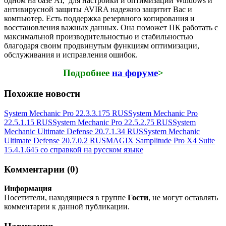
одном на базе AI, для настройки и оптимизации Windows и
антивирусной защиты AVIRA надежно защитит Вас и
компьютер. Есть поддержка резервного копирования и
восстановления важных данных. Она поможет ПК работать с
максимальной производительностью и стабильностью
благодаря своим продвинутым функциям оптимизации,
обслуживания и исправления ошибок.
Подробнее
на форуме
>
Похожие новости
System Mechanic Pro 22.3.3.175 RUS
System Mechanic Pro
22.5.1.15 RUS
System Mechanic Pro 22.5.2.75 RUS
System
Mechanic Ultimate Defense 20.7.1.34 RUS
System Mechanic
Ultimate Defense 20.7.0.2 RUS
MAGIX Samplitude Pro X4 Suite
15.4.1.645 cо справкой на русском языке
Комментарии (0)
Информация
Посетители, находящиеся в группе
Гости
, не могут оставлять
комментарии к данной публикации.