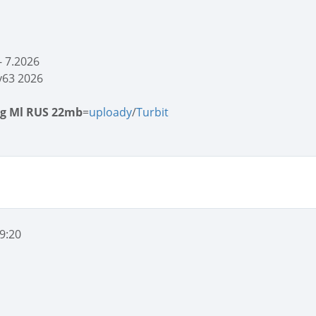
 7.2026
 v63 2026
eg Ml RUS 22mb
=
uploady
/
Turbit
9:20