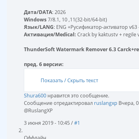
Дата/DATA
: 2026
Windows
7/8.1, 10 ,11(32-bit/64-bit)
Язык/LANG
: ENG +Русификатор-активатор v63 -
Активация/Medical:
Crack by kaktustv + regile
ThunderSoft Watermark Remover 6.3 Carck+r
пред. 6 версии:
Показать / Скрыть текст
Shura600
нравится это сообщение.
Сообщение отредактировал
ruslangxp
Вчера, 0
@RuslangXP
3 июня 2019 - 10:45 /
#1
Оффлайн