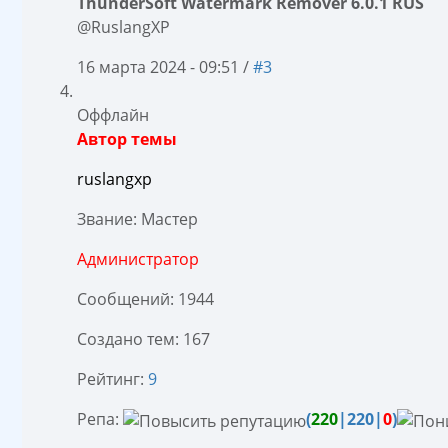
ThunderSoft Watermark Remover 6.0.1 RUS
@RuslangXP
16 марта 2024 - 09:51 /
#3
Оффлайн
Автор темы
ruslangxp
Звание: Мастер
Администратор
Сообщений: 1944
Создано тем: 167
Рейтинг:
9
Репа:
(
220
|220|
0
)