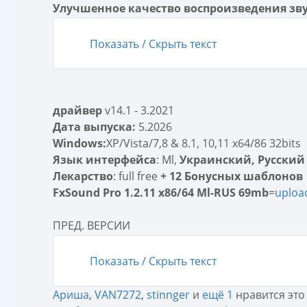
Улучшенное качество воспроизведения зву
Показать / Скрыть текст
драйвер
v14.1 - 3.2021
Дата выпуска:
5.2026
Windows:
XP/Vista/7,8 & 8.1, 10,11 x64/86 32bits
Язык интерфейса
: Ml,
Украинский, Русский
Лекарство
: full free
+ 12 Бонусных шаблонов
FxSound Pro 1.2.11 x86/64 Ml-RUS 69mb
=
uploa
ПРЕД. ВЕРСИИ
Показать / Скрыть текст
Ариша
,
VAN7272
,
stinnger
и
ещё 1
нравится это