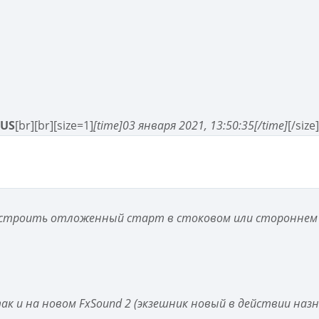
RUS
[br][br][size=1]
[time]03 января 2021, 13:50:35[/time]
[/size
настроить отложенный старт в стоковом или стороннем
ак и на новом FxSound 2 (экзешник новый в действии назн