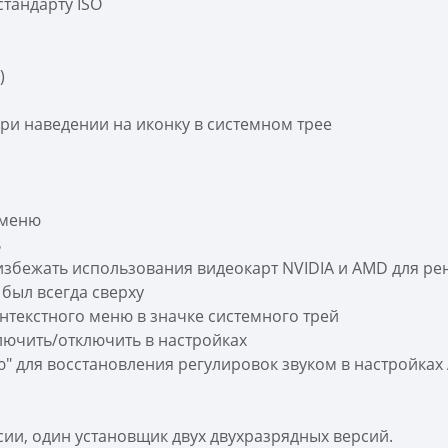
стандарту ISO
)
ри наведении на иконку в системном трее
 меню
ь
збежать использования видеокарт NVIDIA и AMD для ре
был всегда сверху
нтекстного меню в значке системного трей
ючить/отключить в настройках
" для восстановления регулировок звуком в настройках
рсии, один установщик двух двухразрядных версий.