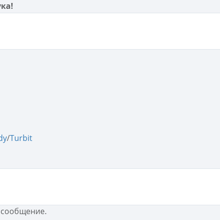
ка!
dy
/
Turbit
 сообщение.