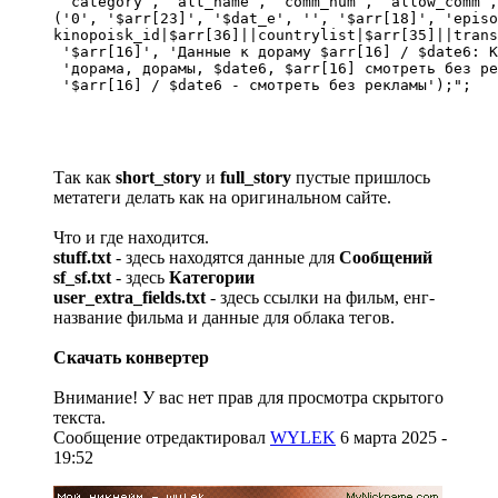
 `category`, `alt_name`, `comm_num`, `allow_comm`,
('0', '$arr[23]', '$dat_e', '', '$arr[18]', 'episo
kinopoisk_id|$arr[36]||countrylist|$arr[35]||trans
 '$arr[16]', 'Данные к дораму $arr[16] / $date6: К
 'дорама, дорамы, $date6, $arr[16] смотреть без ре
 '$arr[16] / $date6 - смотреть без рекламы');";
Так как
short_story
и
full_story
пустые пришлось
метатеги делать как на оригинальном сайте.
Что и где находится.
stuff.txt
- здесь находятся данные для
Сообщений
sf_sf.txt
- здесь
Категории
user_extra_fields.txt
- здесь ссылки на фильм, енг-
название фильма и данные для облака тегов.
Скачать конвертер
Внимание! У вас нет прав для просмотра скрытого
текста.
Сообщение отредактировал
WYLEK
6 марта 2025 -
19:52