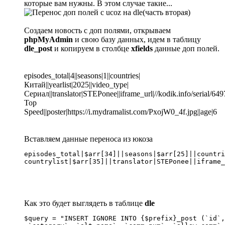
которые вам нужны. В этом случае такие...
Создаем новость с доп полями, открываем
phpMyAdmin
и свою базу данных, идем в таблицу
dle_post
и копируем в столбце
xfields
данные доп полей.
episodes_total|4||seasons|1||countries|
Китай||yearlist|2025||video_type|
Сериал||translator|STEPonee||iframe_url|//kodik.info/serial
Top
Speed||poster|https://i.mydramalist.com/PxojW0_4f.jpg||age|6
Вставляем данные переноса из юкоза
episodes_total|$arr[34]||seasons|$arr[25]||countri
countrylist|$arr[35]||translator|STEPonee||iframe_
Как это будет выглядеть в таблице
dle
$query = "INSERT IGNORE INTO {$prefix}_post (`id`,