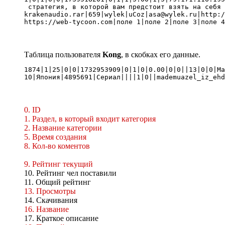
 стратегия, в которой вам предстоит взять на себя 
krakenaudio.rar|659|wylek|uCoz|asa@wylek.ru|http:/
https://web-tycoon.com|поле 1|поле 2|поле 3|поле 
Таблица пользователя
Kong
, в скобках его данные.
1874|1|25|0|0|1732953909|0|1|0|0.00|0|0||13|0|0|Ма
10|Япония|4895691|Сериал||||1|0||mademuazel_iz_ehd
0. ID
1. Раздел, в который входит категория
2. Название категории
5. Время создания
8. Кол-во коментов
9. Рейтинг текущий
10. Рейтинг чел поставили
11. Общий рейтинг
13. Просмотры
14. Скачивания
16. Название
17. Краткое описание