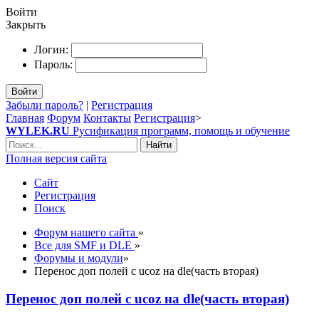
Войти
Закрыть
Логин:
Пароль:
Войти
Забыли пароль?
|
Регистрация
Главная
Форум
Контакты
Регистрация
>
WYLEK.RU
Русификация программ, помощь и обучение
Найти
Полная версия сайта
Сайт
Регистрация
Поиск
Форум нашего сайта
»
Все для SMF и DLE
»
Форумы и модули
»
Перенос доп полей с ucoz на dle(часть вторая)
Перенос доп полей с ucoz на dle(часть вторая)