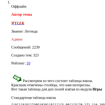
Оффлайн
Автор темы
WYLEK
Звание: Легенда
Админ
Сообщений: 2239
Создано тем: 323
Рейтинг:
10
Рассмотрим из чего состоит таблица юкоза.
Красным отмечены столбцы, что нам интересны.
Вот такая таблица для доп полей взятая из модуля
Игры
Стандартная таблица юкоза
1|0|1|0|0|1739518201|0|1|1|5.00|1|5|79.171.116.195