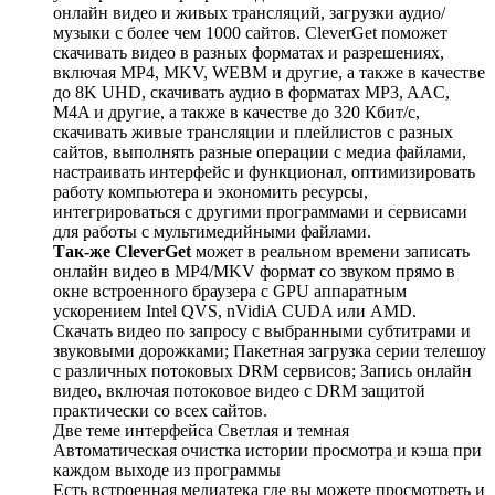
онлайн видео и живых трансляций, загрузки аудио/
музыки с более чем 1000 сайтов. CleverGet поможет
скачивать видео в разных форматах и разрешениях,
включая MP4, MKV, WEBM и другие, а также в качестве
до 8K UHD, скачивать аудио в форматах MP3, AAC,
M4A и другие, а также в качестве до 320 Кбит/с,
скачивать живые трансляции и плейлистов с разных
сайтов, выполнять разные операции с медиа файлами,
настраивать интерфейс и функционал, оптимизировать
работу компьютера и экономить ресурсы,
интегрироваться с другими программами и сервисами
для работы с мультимедийными файлами.
Так-же CleverGet
может в реальном времени записать
онлайн видео в MP4/MKV формат со звуком прямо в
окне встроенного браузера с GPU аппаратным
ускорением Intel QVS, nVidiA CUDA или AMD.
Скачать видео по запросу с выбранными субтитрами и
звуковыми дорожками; Пакетная загрузка серии телешоу
с различных потоковых DRM сервисов; Запись онлайн
видео, включая потоковое видео с DRM защитой
практически со всех сайтов.
Две теме интерфейса Светлая и темная
Автоматическая очистка истории просмотра и кэша при
каждом выходе из программы
Есть встроенная медиатека где вы можете просмотреть и