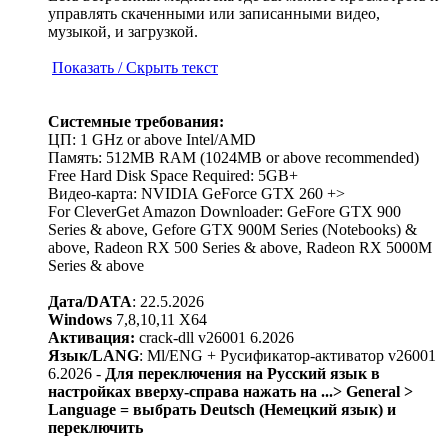
управлять скаченными или записанными видео,
музыкой, и загрузкой.
Показать / Скрыть текст
Системные требования:
ЦП: 1 GHz or above Intel/AMD
Память: 512MB RAM (1024MB or above recommended)
Free Hard Disk Space Required: 5GB+
Видео-карта: NVIDIA GeForce GTX 260 +>
For CleverGet Amazon Downloader: GeFore GTX 900
Series & above, Gefore GTX 900M Series (Notebooks) &
above, Radeon RX 500 Series & above, Radeon RX 5000M
Series & above
Дата/DATA
: 22.5.2026
Windows
7,8,10,11 X64
Активация:
crack-dll v26001 6.2026
Язык/LANG
: Ml/ENG + Русификатор-активатор v26001
6.2026 -
Для переключения на Русский язык в
настройках вверху-справа нажать на ...> General >
Language = выбрать Deutsch (Немецкий язык) и
переключить