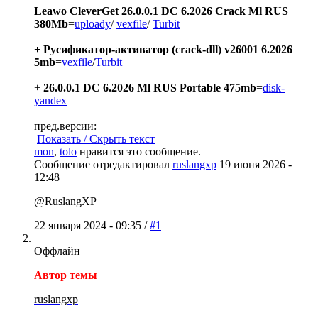
Leawo CleverGet 26.0.0.1 DC 6.2026 Crack Ml RUS
380Mb
=
uploady
/
vexfile
/
Turbit
+ Русификатор-активатор (crack-dll) v26001 6.2026
5mb
=
vexfile
/
Turbit
+
26.0.0.1 DC 6.2026 Ml RUS Portable 475mb
=
disk-
yandex
пред.версии:
Показать / Скрыть текст
mon
,
tolo
нравится это сообщение.
Сообщение отредактировал
ruslangxp
19 июня 2026 -
12:48
@RuslangXP
22 января 2024 - 09:35 /
#1
Оффлайн
Автор темы
ruslangxp